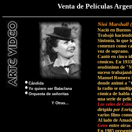
Venta de Películas Arge
Nini Marshall 
Nació en Buenos A
Trabajó haciendo 
Sintonía, lo que l
comenzó como can
voz de soprano.
Cantó en cinco id
cómicos. En 1933 
seudónimo de "Mit
suceso trabajand
Manuel Romero la
donde animó a "
Cándida
la radio se multip
Yo quiero ser Bataclana
cómica de habla c
Orquesta de señoritas
una serie de pelí
Y Otras...
Los celos de Cán
dirigida por Enri
varios films como
Al lado de Amador
Gene
entre otras
En 1985 presentó