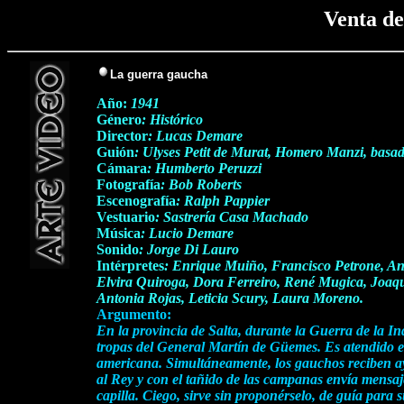
Venta de
La guerra gaucha
Año:
1941
Género
: Histórico
Director
: Lucas Demare
Guión
: Ulyses Petit de Murat, Homero Manzi, basad
Cámara
: Humberto Peruzzi
Fotografía
: Bob Roberts
Escenografía
: Ralph Pappier
Vestuario
: Sastrería Casa Machado
Música
: Lucio Demare
Sonido
: Jorge Di Lauro
Intérpretes
: Enrique Muiño, Francisco Petrone, An
Elvira Quiroga, Dora Ferreiro, René Mugica, Joaqu
Antonia Rojas, Leticia Scury, Laura Moreno.
Argumento:
En la provincia de Salta, durante la Guerra de la In
tropas del General Martín de Güemes. Es atendido en
americana. Simultáneamente, los gauchos reciben ayud
al Rey y con el tañido de las campanas envía mensaje
capilla. Ciego, sirve sin proponérselo, de guía para