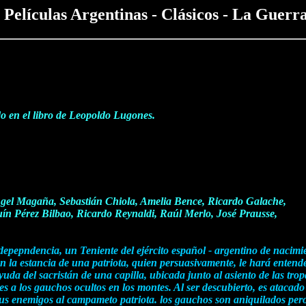
 Películas Argentinas - Clásicos
- La Guerr
o en el libro de Leopoldo Lugones.
gel Magaña, Sebastián Chiola, Amelia Bence, Ricardo Galache,
ín Pérez Bilbao, Ricardo Reynaldi, Raúl Merlo, José Prausse,
depepndencia, un Teniente del ejército español - argentino de nacimie
 la estancia de una patriota, quien persuasivamente, le hará entender
a del sacristán de una capilla, ubicada junto al asiento de las tropas
s a los gauchos ocultos en los montes. Al ser descubierto, es atacado
 sus enemigos al campameto patriota. los gauchos son aniquilados pero 